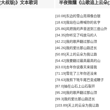
(大叔版)》文本歌词
半夜微醺《山歌追上云朵(
[10.08]东边的雪山亮得像白银
[18.63]我站在山脊喊你的名字
[25.86]风把我的声音送到三座山外
[34.35]你听见了吗放马的人
[42.21]我的歌声翻过那山顶
[46.26]我的爱比那山路还长
[50.85]天上的云朵为我让路
[54.42]我要翻过最高最高的山
[63.03]去年你说春天来接我
[71.19]雪花了三年你还没来
[78.63]我剪下牦牛尾巴变成鞭子
[87.0]抽在山石上山石裂开
[95.28]我的歌声翻过那山顶
[99.3]我的爱比那山路还长
[103.89]天上的云朵为我让路