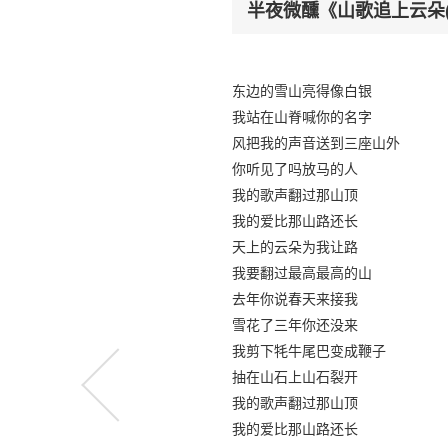
半夜微醺《山歌追上云朵
东边的雪山亮得像白银
我站在山脊喊你的名字
风把我的声音送到三座山外
你听见了吗放马的人
我的歌声翻过那山顶
我的爱比那山路还长
天上的云朵为我让路
我要翻过最高最高的山
去年你说春天来接我
雪花了三年你还没来
我剪下牦牛尾巴变成鞭子
抽在山石上山石裂开
我的歌声翻过那山顶
我的爱比那山路还长