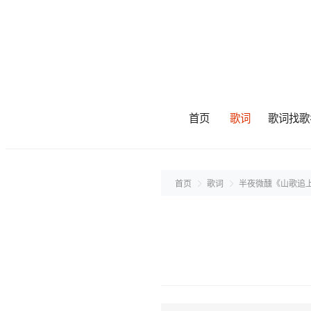
首页
歌词
歌词找歌
首页
歌词
半夜微醺《山歌追上