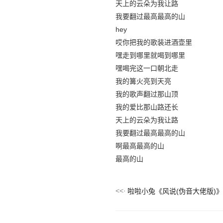
天上的云朵为我让路
我要翻过最高最高的山
hey
哎你把我的歌装进酒壶里
嘿走到哪里就喝到哪里
嘿喝完这一口朝北走
我的篝火亮到天亮
我的歌声翻过那山顶
我的爱比那山路还长
天上的云朵为我让路
我要翻过最高最高的山
啊最高最高的山
最高的山
啦啦小兔《风说(伪音大佬版)》