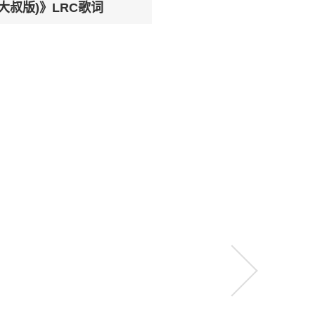
大叔版)》LRC歌词