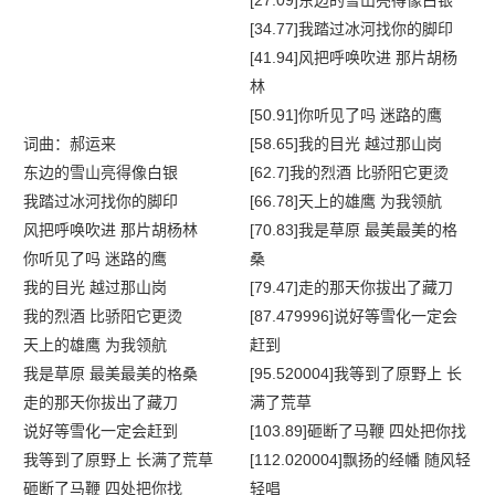
[27.09]东边的雪山亮得像白银
[34.77]我踏过冰河找你的脚印
[41.94]风把呼唤吹进 那片胡杨
林
[50.91]你听见了吗 迷路的鹰
词曲：郝运来
[58.65]我的目光 越过那山岗
东边的雪山亮得像白银
[62.7]我的烈酒 比骄阳它更烫
我踏过冰河找你的脚印
[66.78]天上的雄鹰 为我领航
风把呼唤吹进 那片胡杨林
[70.83]我是草原 最美最美的格
你听见了吗 迷路的鹰
桑
我的目光 越过那山岗
[79.47]走的那天你拔出了藏刀
我的烈酒 比骄阳它更烫
[87.479996]说好等雪化一定会
天上的雄鹰 为我领航
赶到
我是草原 最美最美的格桑
[95.520004]我等到了原野上 长
走的那天你拔出了藏刀
满了荒草
说好等雪化一定会赶到
[103.89]砸断了马鞭 四处把你找
我等到了原野上 长满了荒草
[112.020004]飘扬的经幡 随风轻
砸断了马鞭 四处把你找
轻唱