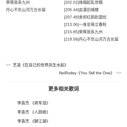
荣辱皆系九州
[202.02]烽烟起乱世稠
丹心不负山河万古长留
[205.44]血漫旧城楼
[207.48]舍却红颜赴国忧
[213.06]一身忠骨立春秋
[215.85]荣辱皆系九州
[218.58]丹心不负山河万古长留
艺凌《在自己的世界风生水起》
NeiRodey《You Still the One》
更多相关歌词
李袁杰 《将军泪》
李袁杰 《人辞故》
李袁杰 《聊江湖》