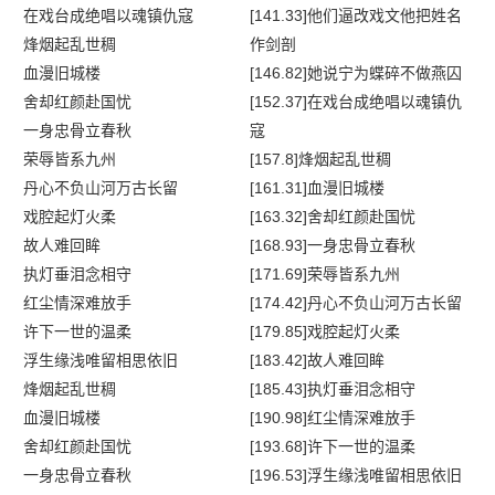
在戏台成绝唱以魂镇仇寇
[141.33]他们逼改戏文他把姓名
烽烟起乱世稠
作剑剖
血漫旧城楼
[146.82]她说宁为蝶碎不做燕囚
舍却红颜赴国忧
[152.37]在戏台成绝唱以魂镇仇
一身忠骨立春秋
寇
荣辱皆系九州
[157.8]烽烟起乱世稠
丹心不负山河万古长留
[161.31]血漫旧城楼
戏腔起灯火柔
[163.32]舍却红颜赴国忧
故人难回眸
[168.93]一身忠骨立春秋
执灯垂泪念相守
[171.69]荣辱皆系九州
红尘情深难放手
[174.42]丹心不负山河万古长留
许下一世的温柔
[179.85]戏腔起灯火柔
浮生缘浅唯留相思依旧
[183.42]故人难回眸
烽烟起乱世稠
[185.43]执灯垂泪念相守
血漫旧城楼
[190.98]红尘情深难放手
舍却红颜赴国忧
[193.68]许下一世的温柔
一身忠骨立春秋
[196.53]浮生缘浅唯留相思依旧