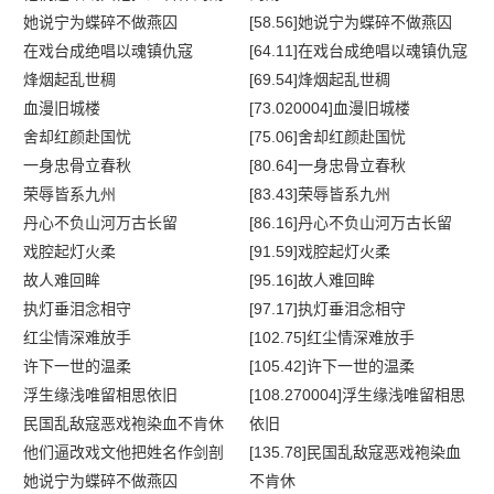
她说宁为蝶碎不做燕囚
[58.56]她说宁为蝶碎不做燕囚
在戏台成绝唱以魂镇仇寇
[64.11]在戏台成绝唱以魂镇仇寇
烽烟起乱世稠
[69.54]烽烟起乱世稠
血漫旧城楼
[73.020004]血漫旧城楼
舍却红颜赴国忧
[75.06]舍却红颜赴国忧
一身忠骨立春秋
[80.64]一身忠骨立春秋
荣辱皆系九州
[83.43]荣辱皆系九州
丹心不负山河万古长留
[86.16]丹心不负山河万古长留
戏腔起灯火柔
[91.59]戏腔起灯火柔
故人难回眸
[95.16]故人难回眸
执灯垂泪念相守
[97.17]执灯垂泪念相守
红尘情深难放手
[102.75]红尘情深难放手
许下一世的温柔
[105.42]许下一世的温柔
浮生缘浅唯留相思依旧
[108.270004]浮生缘浅唯留相思
民国乱敌寇恶戏袍染血不肯休
依旧
他们逼改戏文他把姓名作剑剖
[135.78]民国乱敌寇恶戏袍染血
她说宁为蝶碎不做燕囚
不肯休