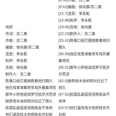
[6.35]作曲：苏二墨
[9.52]编曲：徐向晨/苏二墨
[12.7]混音：李永乾
[15.88]和声：李永乾
戏烬
[19.05]吉他：徐向晨
作词：苏二墨
[22.23]制作人：苏二墨
作曲：苏二墨
[25.41]陈巷口纸灯瘦她数着他归
编曲：徐向晨/苏二墨
期久
混音：李永乾
[30.99]他在戏里演着将军戏外藏
和声：李永乾
着烦忧
吉他：徐向晨
[36.51]那年小桥他说戏梦可抵岁
制作人：苏二墨
月荒谬
陈巷口纸灯瘦她数着他归期久
[42.0]她笑他木讷却把对白记了
他在戏里演着将军戏外藏着烦忧
很久
那年小桥他说戏梦可抵岁月荒谬
[47.52]民国乱敌寇恶戏袍染血不
她笑他木讷却把对白记了很久
肯休
民国乱敌寇恶戏袍染血不肯休
[53.07]他们逼改戏文他把姓名作
他们逼改戏文他把姓名作剑剖
剑剖